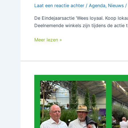
Laat een reactie achter
/
Agenda
,
Nieuws
De Eindejaarsactie ‘Wees loyaal. Koop lok
Deelnemende winkels zijn tijdens de actie t
Meer lezen »
Terugblik:
Bezoek
aan
de
Beurs
bij