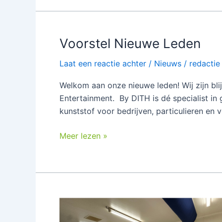
Voorstel Nieuwe Leden
Voorstel
Nieuwe
Laat een reactie achter
/
Nieuws
/
redactie
Leden
Welkom aan onze nieuwe leden! Wij zijn bl
Entertainment. By DITH is dé specialist in 
kunststof voor bedrijven, particulieren en
Meer lezen »
Worstenbroodjes
maken