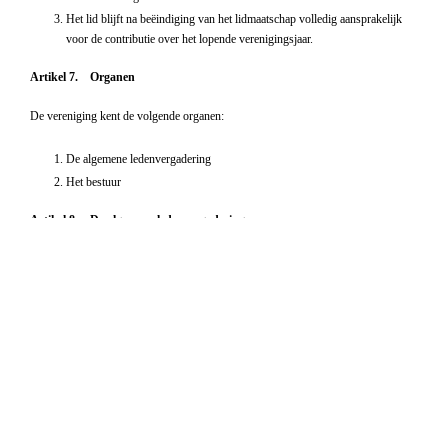
Het lid blijft na beëindiging van het lidmaatschap volledig aansprakelijk
voor de contributie over het lopende verenigingsjaar.
Artikel 7. Organen
De vereniging kent de volgende organen:
De algemene ledenvergadering
Het bestuur
Artikel 8. De algemene ledenvergadering
De algemene ledenvergadering bestaat uit alle leden en buitengewone
leden. Ere-leden hebben toegang, doch zijn niet stemgerechtigd.
Zij wordt tenminste eenmaal per jaar door het bestuur schriftelijk
bijeengeroepen door een uitnodiging aan alle stemgerechtigde leden met
vermelding van datum, tijd, plaats en te bespreken onderwerpen tenminste
7 dagen voor de datum van de vergadering.
Het bestuur is voorts verplicht een bijzondere algemene ledenvergadering
bijeen te roepen op schriftelijk verzoek van een zodanig aantal leden als
bijgevoegd is tot het uitbrengen van een tiende gedeelte van het aantal
stemmen. Geeft het bestuur aan een zodanig verzoek binnen vier weken