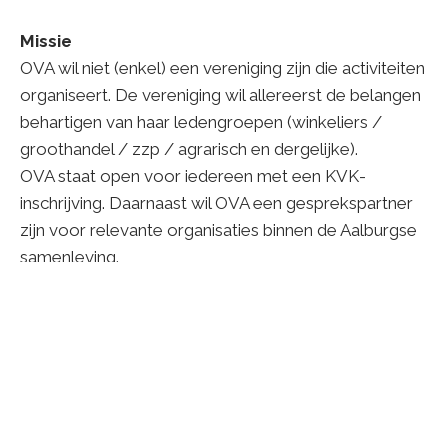
Missie
OVA wil niet (enkel) een vereniging zijn die activiteiten
organiseert. De vereniging wil allereerst de belangen
behartigen van haar ledengroepen (winkeliers /
groothandel / zzp / agrarisch en dergelijke).
OVA staat open voor iedereen met een KVK-
inschrijving. Daarnaast wil OVA een gesprekspartner
zijn voor relevante organisaties binnen de Aalburgse
samenleving.
Visie
OV A wil (pro) actief zijn, activiteiten bundelen,
synergie bereiken tussen maatschappelijke groepen
/ ondernemers / onderwijs / overheid.
Bijvoorbeeld door burgergroepen met
maatschappelijk kapitaal en ondernemers bij elkaar