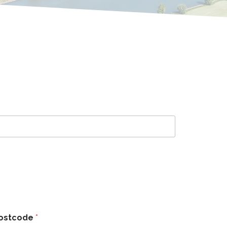
ostcode
*