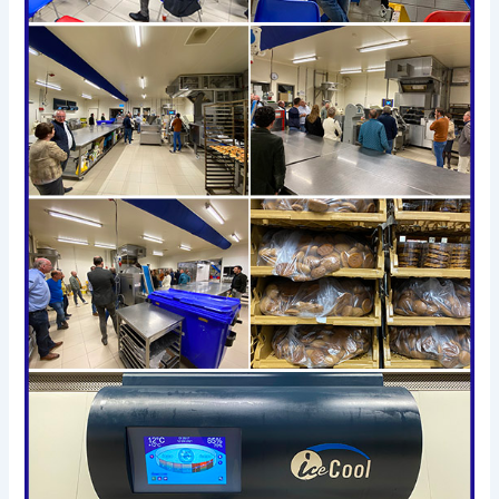
lid
Bakkerij
Van
Horssen