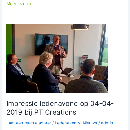
Meer lezen »
Impressie
ledenavond
op
04-
04-
2019 bij
PT
Creations
Impressie ledenavond op 04-04-
2019 bij PT Creations
Laat een reactie achter
/
Ledenevents
,
Nieuws
/
admin