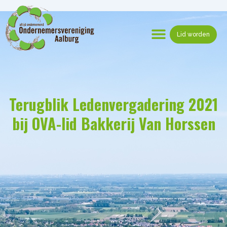
Ga
naar
de
Lid worden
inhoud
Menu
Terugblik Ledenvergadering 2021
bij OVA-lid Bakkerij Van Horssen