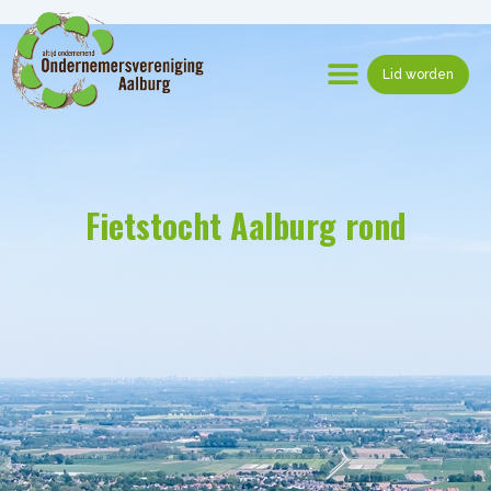
Ga
naar
de
Lid worden
inhoud
Menu
Fietstocht Aalburg rond