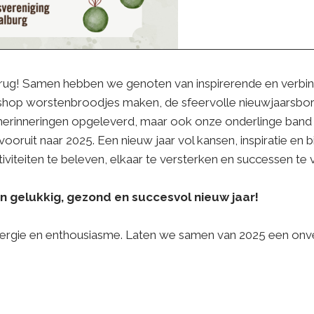
 rug! Samen hebben we genoten van inspirerende en verbi
shop worstenbroodjes maken, de sfeervolle nieuwjaarsborr
 herinneringen opgeleverd, maar ook onze onderlinge band
ooruit naar 2025. Een nieuw jaar vol kansen, inspiratie e
iviteiten te beleven, elkaar te versterken en successen te v
n gelukkig, gezond en succesvol nieuw jaar!
 energie en enthousiasme. Laten we samen van 2025 een onv