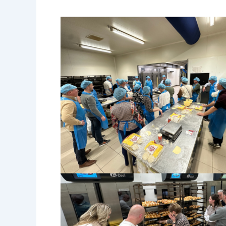
Worstenbroodjes
maken