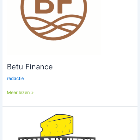
Betu Finance
redactie
Meer lezen »
Van
den
Herik
Kaas