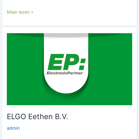
Meer lezen »
ELGO
Eethen
B.V.
ELGO Eethen B.V.
admin