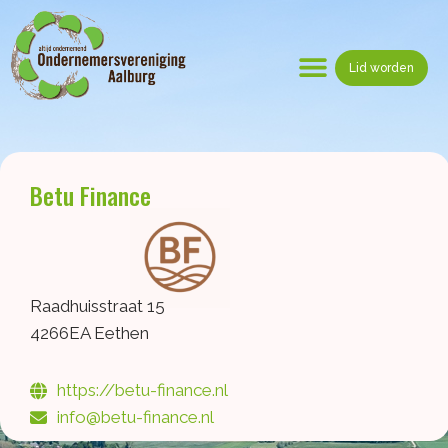
Ga
naar
de
Lid worden
inhoud
Menu
Betu Finance
Raadhuisstraat 15
4266EA Eethen
https://betu-finance.nl
info@betu-finance.nl