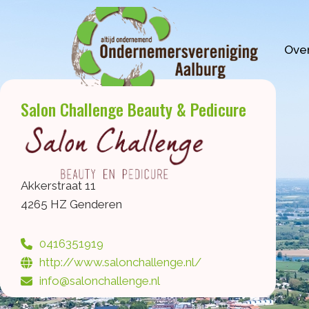
Ga
naar
de
Over
inhoud
Salon Challenge Beauty & Pedicure
Akkerstraat 11
4265 HZ Genderen
0416351919
http://www.salonchallenge.nl/
info@salonchallenge.nl