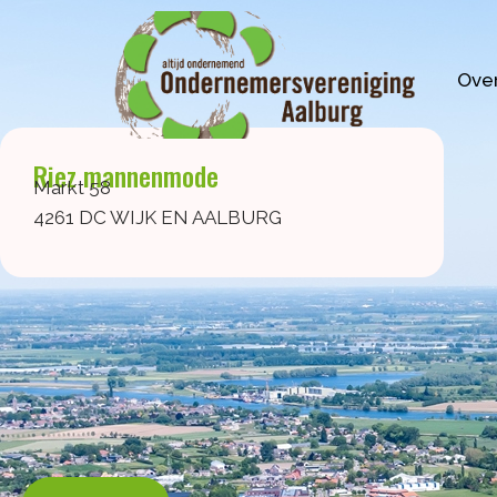
Ga
naar
de
Over
inhoud
Riez mannenmode
Markt 58
4261 DC WIJK EN AALBURG