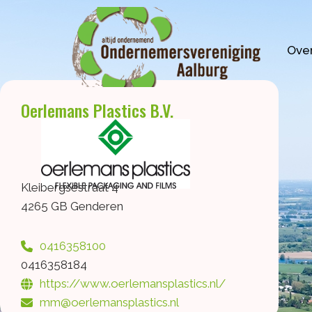
Ga
naar
de
Over
inhoud
Oerlemans Plastics B.V.
Kleibergsestraat 4
4265 GB Genderen
0416358100
0416358184
https://www.oerlemansplastics.nl/
mm@oerlemansplastics.nl