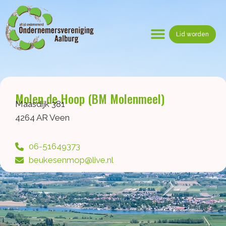
Ga
naar
de
Lid worden
inhoud
Menu
Molen de Hoop (BM Molenmeel)
Maasdijk 381
4264 AR Veen
06-51649373
beukesenmop@live.nl