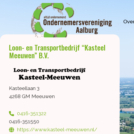
Ga
naar
de
Over
inhoud
Loon- en Transportbedrijf “Kasteel
Meeuwen” B.V.
Kasteellaan 3
4268 GM Meeuwen
0416-351322
0416-351550
https://www.kasteel-meeuwen.nl/