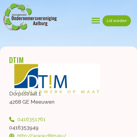
Ga
naar
de
Lid worden
inhoud
Menu
DTIM
Dorpsstraat 1
4268 GE Meeuwen
0416351761
0416353949
http://www.dtim.eu/