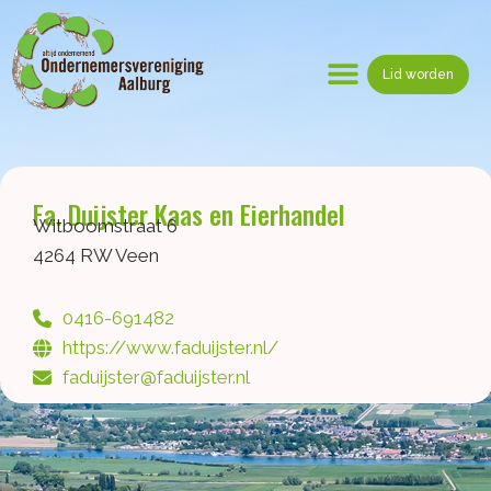
Ga
naar
de
Lid worden
inhoud
Menu
Fa. Duijster Kaas en Eierhandel
Witboomstraat 6
4264 RW Veen
0416-691482
https://www.faduijster.nl/
faduijster@faduijster.nl