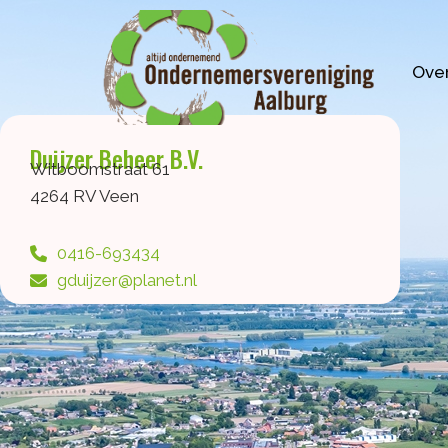
Ga
naar
de
Over
inhoud
Duijzer Beheer B.V.
Witboomstraat 61
4264 RV Veen
0416-693434
gduijzer@planet.nl