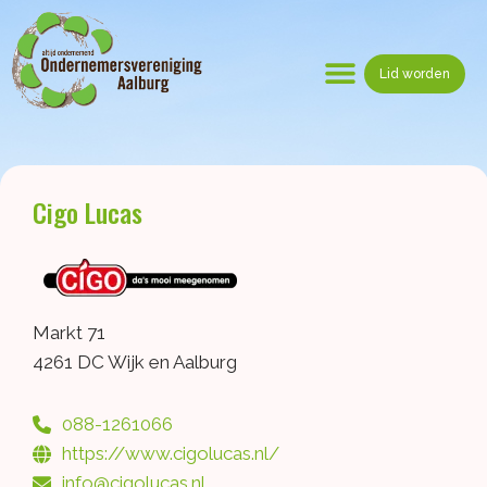
Ga
naar
de
Lid worden
inhoud
Menu
Cigo Lucas
Markt 71
4261 DC Wijk en Aalburg
088-1261066
https://www.cigolucas.nl/
info@cigolucas.nl