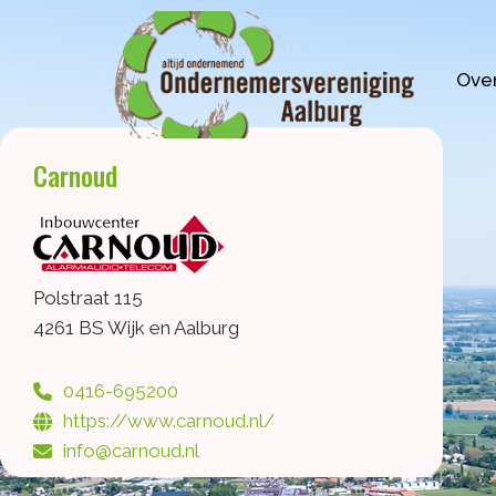
Ga
naar
de
Over
inhoud
Carnoud
Polstraat 115
4261 BS Wijk en Aalburg
0416-695200
https://www.carnoud.nl/
info@carnoud.nl