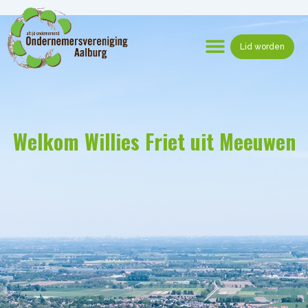
Ga
naar
de
Lid worden
inhoud
Menu
Welkom Willies Friet uit Meeuwen