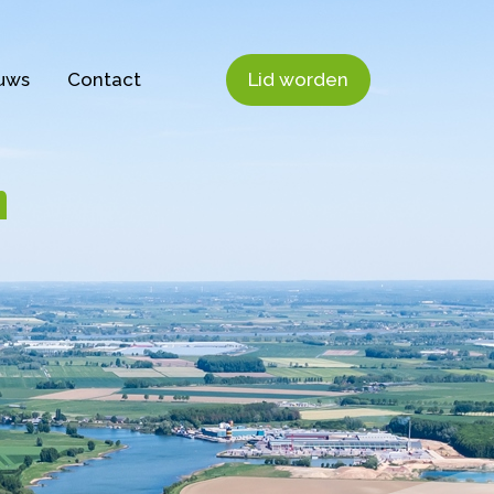
uws
Contact
Lid worden
n