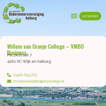
Ga
naar
de
Lid worden
inhoud
Menu
Willem van Oranje College – VMBO
Business
Perzikstraat 7
4261 KC Wijk en Aalburg
0416-691722
m.vanweelden@wvoranje.nl