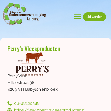
Ga
naar
de
Lid worden
inhoud
Menu
Perry’s Vleesproducten
Perry Vlot
Hillsestraat 38
4269 VH Babylonienbroek
06-48120348
https://www.perrysvleesproducten.nl