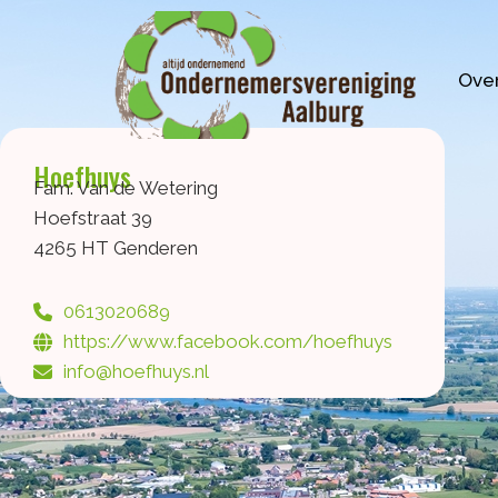
Ga
naar
de
Over
inhoud
Hoefhuys
Fam. Van de Wetering
Hoefstraat 39
4265 HT Genderen
0613020689
https://www.facebook.com/hoefhuys
info@hoefhuys.nl