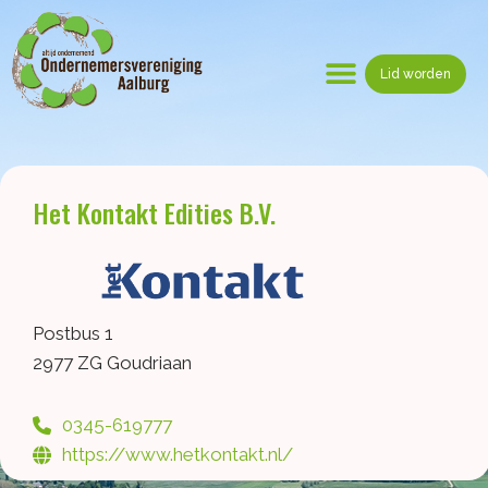
Ga
naar
de
Lid worden
inhoud
Menu
Het Kontakt Edities B.V.
Postbus 1
2977 ZG Goudriaan
0345-619777
https://www.hetkontakt.nl/