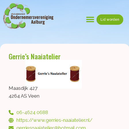
Ga
naar
de
Lid worden
inhoud
Menu
Gerrie’s Naaiatelier
Maasdijk 427
4264 AS Veen
06-4624 0688
https://www.gerries-naaiatelier.nl/
gerriesnaaiatelier@hotmail.com